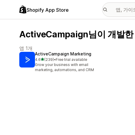
Shopify App Store
ActiveCampaign님이 개발한
앱 1개
ActiveCampaign Marketing
별 5개 중
4.6
(239)
•
Free trial available
총 리뷰 239개
Grow your business with email
marketing, automations, and CRM