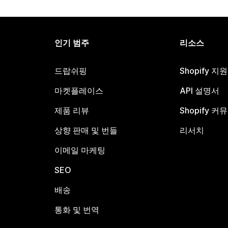
인기 범주
리소스
드랍쉬핑
Shopify 지
마켓플레이스
API 설명서
제품 리뷰
Shopify 커
상향 판매 및 번들
리서치
이메일 마케팅
SEO
배송
통화 및 번역