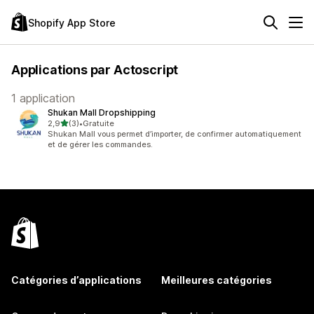
Shopify App Store
Applications par Actoscript
1 application
Shukan Mall Dropshipping
étoile(s) sur 5
2,9
(3)
•
Gratuite
3 avis au total
Shukan Mall vous permet d’importer, de confirmer automatiquement
et de gérer les commandes.
Catégories d’applications
Meilleures catégories