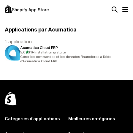
Shopify App Store
Applications par Acumatica
1 application
Acumatica Cloud ERP
étoile(s) sur 5
5,0
(1)
•
Installation gratuite
1 avis au total
Gérer les commandes et les données financières à l’aide
d’Acumatica Cloud ERP
Catégories d’applications
Meilleures catégories