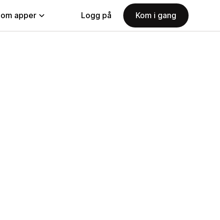
nom apper
Logg på
Kom i gang