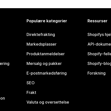
Populære kategorier
Ressurser
Direktefrakting
Shopifys hje
Markedsplasser
API-dokume
Produktanmeldelser
Shopify-fel
vering
Mersalg og pakker
Shopify-blo
E-postmarkedsføring
Forskning
SEO
Frakt
jon
Valuta og oversettelse