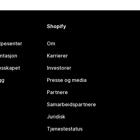
Shopify
lpesenter
Om
ntasjon
Karrierer
lesskapet
Investorer
gg
Presse og media
Partnere
Samarbeidspartnere
Juridisk
Tjenestestatus