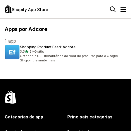
Shopify App Store
Apps por Adcore
1 app
Shopping Product Feed: Adcore
de 5 estrelas
3,3
(3)
•
Grátis
3 avaliações ao todo
Obtenha o URL instantâneo do feed de produtos para o Google
Shopping e muito mais
Categorias de app
Principais categorias