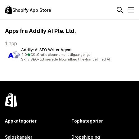
Shopify App Store
Apps fra Addlly AI Pte. Ltd.
1 app
Addlly: AI SEO Writer Agent
ud af 5 stjerner
4,0
(2)
•
Gratis abonnement tilgængeligt
2 anmeldelser i alt
Skriv SEO-optimerede blogindlæg til e-handel med AI
Appkategorier
Topkategorier
Salgskanaler
Dropshipping