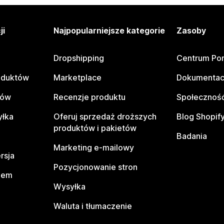
ji
Najpopularniejsze kategorie
Zasoby
Dropshipping
Centrum Po
oduktów
Marketplace
Dokumentac
tów
Recenzje produktu
Społeczność
yłka
Oferuj sprzedaż droższych
Blog Shopif
produktów i pakietów
Badania
Marketing e-mailowy
rsja
Pozycjonowanie stron
pem
Wysyłka
Waluta i tłumaczenie