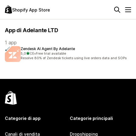
Shopify App Store
App di Adelante LTD
1 app
Zendesk AI Agent By Adelante
stelle su 5
5,0
(3)
•
Free trial available
3 recensioni totali
Resolve 80% of Zendesk tickets using live orders data and SOPs
Categorie di app
Categorie principali
Canali di vendita
Dropshipping