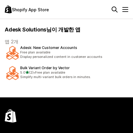
Shopify App Store
Adesk Solutions님이 개발한 앱
앱 2개
Adesk: New Customer Accounts
Free plan available
Display personalized content in customer accounts
Bulk Variant Order by Vector
별 5개 중
5.0
(2)
•
Free plan available
총 리뷰 2개
Simplify multi-variant bulk orders in minutes.