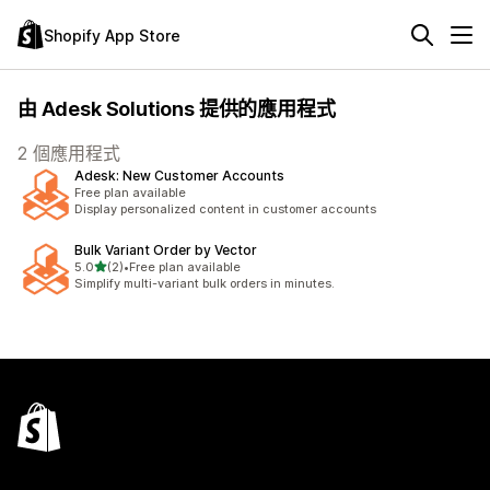
Shopify App Store
由 Adesk Solutions 提供的應用程式
2 個應用程式
Adesk: New Customer Accounts
Free plan available
Display personalized content in customer accounts
Bulk Variant Order by Vector
滿分 5 顆星
5.0
(2)
•
Free plan available
共有 2 則評價
Simplify multi-variant bulk orders in minutes.