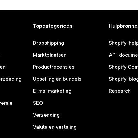
Topcategorieën
Hulpbronne
Dropshipping
Shopify-hel
n
Marktplaatsen
API-docume
pen
Productrecensies
Shopify Co
erzending
Upselling en bundels
Shopify-blo
E-mailmarketing
Research
ersie
SEO
Verzending
Valuta en vertaling