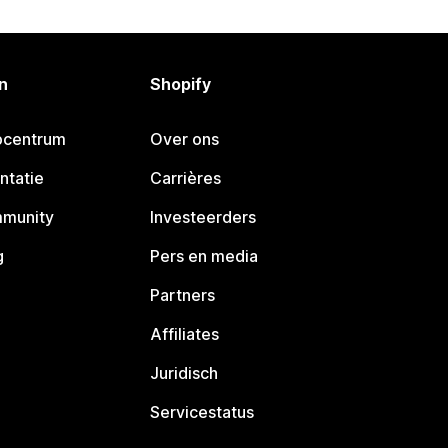
n
Shopify
pcentrum
Over ons
ntatie
Carrières
mmunity
Investeerders
g
Pers en media
Partners
Affiliates
Juridisch
Servicestatus