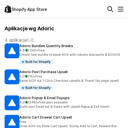
Shopify App Store
Aplikacje wg Adoric
4 aplikacje(-i)
Adoric Bundles Quantity Breaks
na 5 gwiazdek
4,8
(136)
•
Free
Łączna liczba recenzji: 136
Create fast bundle to boost AOV with volume discounts & BOGOS
Built for Shopify
Adoric Post Purchase Upsell
na 5 gwiazdek
5,0
(15)
•
Free
Łączna liczba recenzji: 15
Raise AOV via 1-Click Checkout upsells & Thank You page upsell
Built for Shopify
Adoric Popup & Email Popups
na 5 gwiazdek
4,9
(246)
•
Free plan available
Łączna liczba recenzji: 246
Build your Email list & Sales with Upsell Popup & Exit Intent
Adoric Cart Drawer Cart Upsell
Free
Grow AOV via Slide Cart Upsell, Sticky Add to Cart, Reward Bar