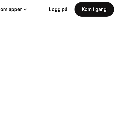
nom apper
Logg på
Kom i gang