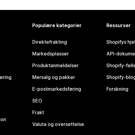
Populære kategorier
Ressurser
Direktefrakting
Shopifys hje
Markedsplasser
API-dokume
Produktanmeldelser
Shopify-fel
vering
Mersalg og pakker
Shopify-blo
E-postmarkedsføring
Forskning
SEO
Frakt
jon
Valuta og oversettelse