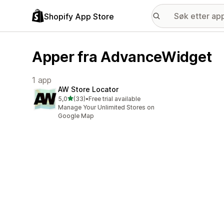
Shopify App Store
Apper fra AdvanceWidget
1 app
AW Store Locator
av 5 stjerner
5,0
(33)
•
Free trial available
Totalt 33 omtaler
Manage Your Unlimited Stores on
Google Map