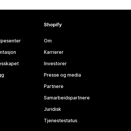
Shopify
lpesenter
Om
ntasjon
Karrierer
lesskapet
Investorer
gg
Presse og media
Partnere
Samarbeidspartnere
Juridisk
Tjenestestatus