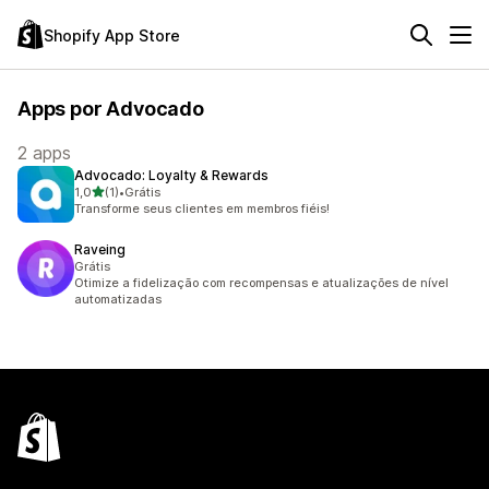
Shopify App Store
Apps por Advocado
2 apps
Advocado: Loyalty & Rewards
de 5 estrelas
1,0
(1)
•
Grátis
1 avaliações ao todo
Transforme seus clientes em membros fiéis!
Raveing
Grátis
Otimize a fidelização com recompensas e atualizações de nível
automatizadas