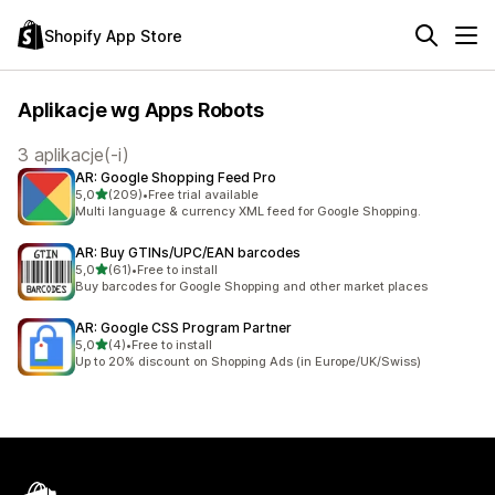
Shopify App Store
Aplikacje wg Apps Robots
3 aplikacje(-i)
AR: Google Shopping Feed Pro
na 5 gwiazdek
5,0
(209)
•
Free trial available
Łączna liczba recenzji: 209
Multi language & currency XML feed for Google Shopping.
AR: Buy GTINs/UPC/EAN barcodes
na 5 gwiazdek
5,0
(61)
•
Free to install
Łączna liczba recenzji: 61
Buy barcodes for Google Shopping and other market places
AR: Google CSS Program Partner
na 5 gwiazdek
5,0
(4)
•
Free to install
Łączna liczba recenzji: 4
Up to 20% discount on Shopping Ads (in Europe/UK/Swiss)