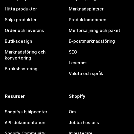
Hitta produkter
Marknadsplatser
Sälja produkter
Produktomdömen
Order och leverans
Merförsäljning och paket
Butiksdesign
E-postmarknadsföring
Marknadsföring och
SEO
konvertering
Leverans
Butikshantering
Valuta och språk
Resurser
Shopify
Shopifys hjälpcenter
Om
API-dokumentation
Jobba hos oss
Shopify Community
Investerare