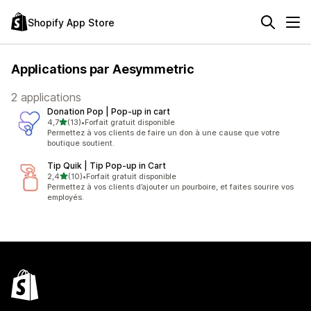
Shopify App Store
Applications par Aesymmetric
2 applications
Donation Pop | Pop‑up in cart
étoile(s) sur 5
4,7
(13)
•
Forfait gratuit disponible
13 avis au total
Permettez à vos clients de faire un don à une cause que votre
boutique soutient.
Tip Quik | Tip Pop‑up in Cart
étoile(s) sur 5
2,4
(10)
•
Forfait gratuit disponible
10 avis au total
Permettez à vos clients d’ajouter un pourboire, et faites sourire vos
employés.