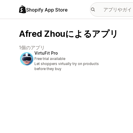
Shopify App Store
Afred Zhouによるアプリ
1個のアプリ
VirtuFit Pro
Free trial available
Let shoppers virtually try on products
before they buy