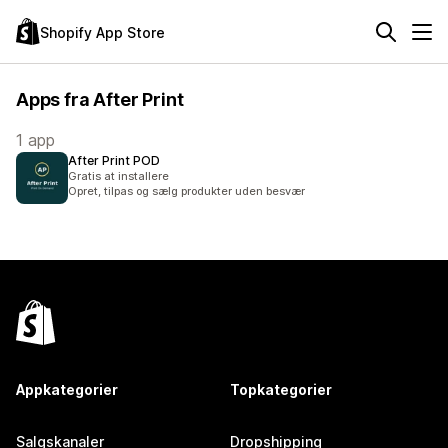
Shopify App Store
Apps fra After Print
1 app
After Print POD
Gratis at installere
Opret, tilpas og sælg produkter uden besvær
Appkategorier
Topkategorier
Salgskanaler
Dropshipping