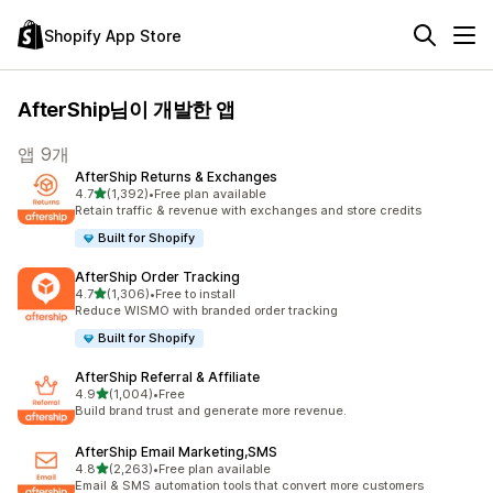
Shopify App Store
AfterShip님이 개발한 앱
앱 9개
AfterShip Returns & Exchanges
별 5개 중
4.7
(1,392)
•
Free plan available
총 리뷰 1392개
Retain traffic & revenue with exchanges and store credits
Built for Shopify
AfterShip Order Tracking
별 5개 중
4.7
(1,306)
•
Free to install
총 리뷰 1306개
Reduce WISMO with branded order tracking
Built for Shopify
AfterShip Referral & Affiliate
별 5개 중
4.9
(1,004)
•
Free
총 리뷰 1004개
Build brand trust and generate more revenue.
AfterShip Email Marketing,SMS
별 5개 중
4.8
(2,263)
•
Free plan available
총 리뷰 2263개
Email & SMS automation tools that convert more customers