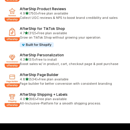
AfterShip Product Reviews
별 5개 중
4.9
(750)
•
Free plan available
총 리뷰 750개
Collect UGC reviews & NPS to boost brand credibility and sales
AfterShip for TikTok Shop
별 5개 중
4.7
(312)
•
Free plan available
총 리뷰 312개
Grow on TikTok Shop without growing your operation.
Built for Shopify
AfterShip Personalization
별 5개 중
4.3
(51)
•
Free to install
총 리뷰 51개
Boost sales w/ in product, cart, checkout page & post purchase
AfterShip Page Builder
별 5개 중
4.8
(534)
•
Free plan available
총 리뷰 534개
Page builder for better conversion with consistent branding
AfterShip Shipping + Labels
별 5개 중
4.0
(86)
•
Free plan available
총 리뷰 86개
All-Inclusive-Platform for a smooth shipping process.