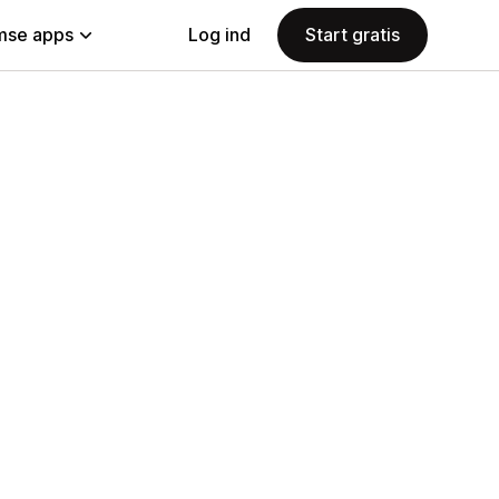
se apps
Log ind
Start gratis