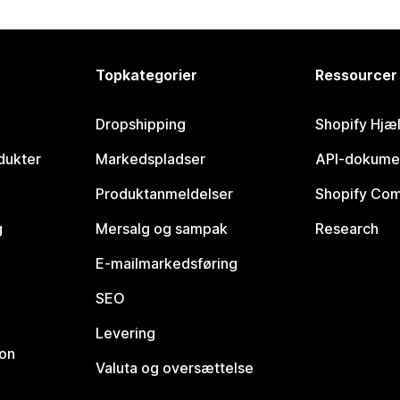
Topkategorier
Ressourcer
Dropshipping
Shopify Hjæ
dukter
Markedspladser
API-dokume
Produktanmeldelser
Shopify Co
g
Mersalg og sampak
Research
E-mailmarkedsføring
SEO
Levering
ion
Valuta og oversættelse