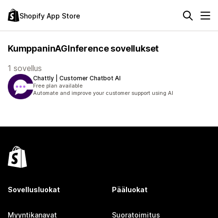
Shopify App Store
KumppaninAGInference sovellukset
1 sovellus
Chattly | Customer Chatbot AI
Free plan available
Automate and improve your customer support using AI
Sovellusluokat
Pääluokat
Myyntikanavat
Suoratoimitus