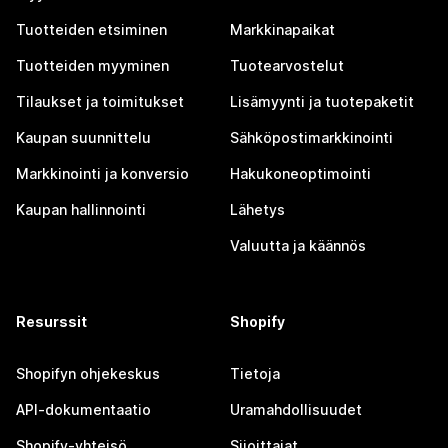
Tuotteiden etsiminen
Markkinapaikat
Tuotteiden myyminen
Tuotearvostelut
Tilaukset ja toimitukset
Lisämyynti ja tuotepaketit
Kaupan suunnittelu
Sähköpostimarkkinointi
Markkinointi ja konversio
Hakukoneoptimointi
Kaupan hallinnointi
Lähetys
Valuutta ja käännös
Resurssit
Shopify
Shopifyn ohjekeskus
Tietoja
API-dokumentaatio
Uramahdollisuudet
Shopify-yhteisö
Sijoittajat