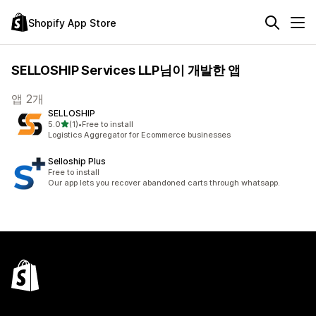
Shopify App Store
SELLOSHIP Services LLP님이 개발한 앱
앱 2개
SELLOSHIP
별 5개 중
5.0
(1)
•
Free to install
총 리뷰 1개
Logistics Aggregator for Ecommerce businesses
Selloship Plus
Free to install
Our app lets you recover abandoned carts through whatsapp.