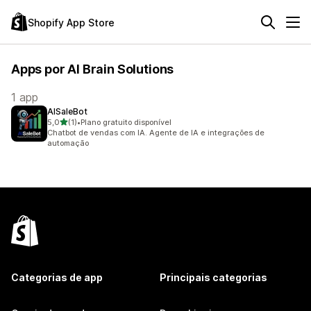
Shopify App Store
Apps por AI Brain Solutions
1 app
AISaleBot
de 5 estrelas
5,0
(1)
•
Plano gratuito disponível
1 avaliações ao todo
Chatbot de vendas com IA. Agente de IA e integrações de
automação
Categorias de app
Principais categorias