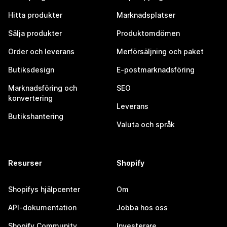
Hitta produkter
Marknadsplatser
Sälja produkter
Produktomdömen
Order och leverans
Merförsäljning och paket
Butiksdesign
E-postmarknadsföring
Marknadsföring och
SEO
konvertering
Leverans
Butikshantering
Valuta och språk
Resurser
Shopify
Shopifys hjälpcenter
Om
API-dokumentation
Jobba hos oss
Shopify Community
Investerare