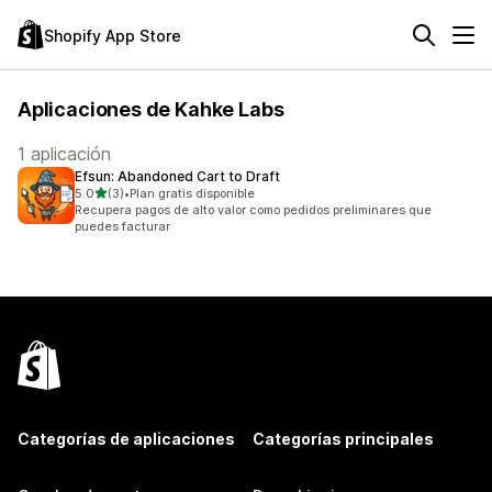
Shopify App Store
Aplicaciones de Kahke Labs
1 aplicación
Efsun: Abandoned Cart to Draft
de 5 estrellas
5.0
(3)
•
Plan gratis disponible
3 reseñas en total
Recupera pagos de alto valor como pedidos preliminares que
puedes facturar
Categorías de aplicaciones
Categorías principales