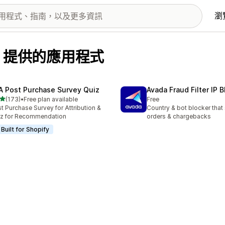
瀏
ada 提供的應用程式
A Post Purchase Survey Quiz
Avada Fraud Filter IP 
滿分 5 顆星
(173)
•
Free plan available
Free
 173 則評價
t Purchase Survey for Attribution &
Country & bot blocker that
z for Recommendation
orders & chargebacks
Built for Shopify