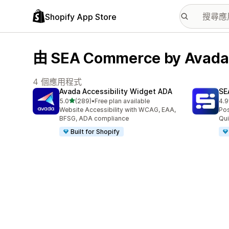
Shopify App Store
由 SEA Commerce by Av
4 個應用程式
Avada Accessibility Widget ADA
SE
滿分 5 顆星
5.0
(289)
•
Free plan available
4.9
共有 289 則評價
共有
Website Accessibility with WCAG, EAA,
Pos
BFSG, ADA compliance
Qui
Built for Shopify