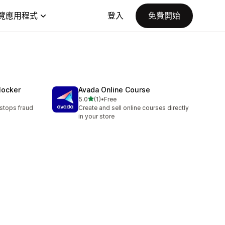
覽應用程式
登入
免費開始
Blocker
Avada Online Course
滿分 5 顆星
5.0
(1)
•
Free
共有 1 則評價
 stops fraud
Create and sell online courses directly
in your store