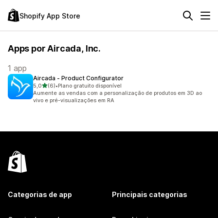
Shopify App Store
Apps por Aircada, Inc.
1 app
Aircada ‑ Product Configurator
de 5 estrelas
5,0
(6)
•
Plano gratuito disponível
6 avaliações ao todo
Aumente as vendas com a personalização de produtos em 3D ao
vivo e pré-visualizações em RA
Categorias de app
Principais categorias