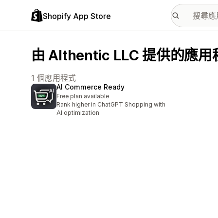
Shopify App Store
由 AIthentic LLC 提供的應
1 個應用程式
AI Commerce Ready
Free plan available
Rank higher in ChatGPT Shopping with
AI optimization