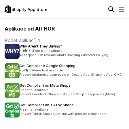
Shopify App Store
Aplikace od AITHOR
Počet aplikací: 4
Why Aren’t They Buying?
z 5 hvězd
4,1
(5)
•
Free plan available
Celkový počet recenzí: 5
AI shopper POV reveals what’s stopping customers buying
Get Compliant: Google Shopping
z 5 hvězd
4,4
(2)
•
Free trial available
Celkový počet recenzí: 2
Prevent products disapprovals on Google Ads. Shopping Ads, GMC
Get Compliant on Meta Shops
Free trial available
Prevent Facebook Shop & Instagram Shop disapprovals (Meta)
Get Compliant on TikTok Shops
Free trial available
Prevent TikTok Shop rejections with product policy scans