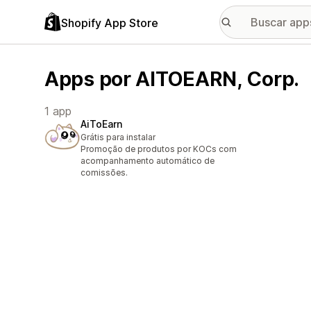
Shopify App Store
Apps por AITOEARN, Corp.
1 app
AiToEarn
Grátis para instalar
Promoção de produtos por KOCs com
acompanhamento automático de
comissões.