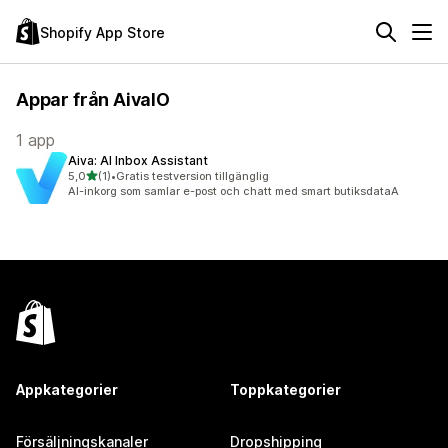
Shopify App Store
Appar från AivaIO
1 app
Aiva: AI Inbox Assistant
av 5 stjärnor
5,0
(1)
•
Gratis testversion tillgänglig
1 recensioner totalt
AI-inkorg som samlar e-post och chatt med smart butiksdataA
Appkategorier
Toppkategorier
Försäljningskanaler
Dropshipping