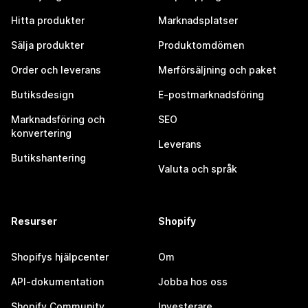
Hitta produkter
Marknadsplatser
Sälja produkter
Produktomdömen
Order och leverans
Merförsäljning och paket
Butiksdesign
E-postmarknadsföring
Marknadsföring och
SEO
konvertering
Leverans
Butikshantering
Valuta och språk
Resurser
Shopify
Shopifys hjälpcenter
Om
API-dokumentation
Jobba hos oss
Shopify Community
Investerare