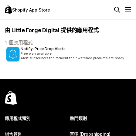
Shopify App Store
由 Little Forge Digital 提供的應用程式
1 個應用程式
Notifly: Price Drop Alerts
Free plan available
Alert subscribers the moment their watched products are ready.
應用程式類別
熱門類別
銷售管道
直運 (Dropshipping)