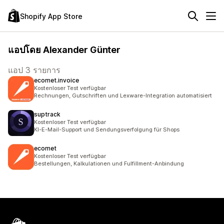
Shopify App Store
แอปโดย Alexander Günter
แอป 3 รายการ
ecomet.invoice
Kostenloser Test verfügbar
Rechnungen, Gutschriften und Lexware-Integration automatisiert
suptrack
Kostenloser Test verfügbar
KI-E-Mail-Support und Sendungsverfolgung für Shops
ecomet
Kostenloser Test verfügbar
Bestellungen, Kalkulationen und Fulfillment-Anbindung