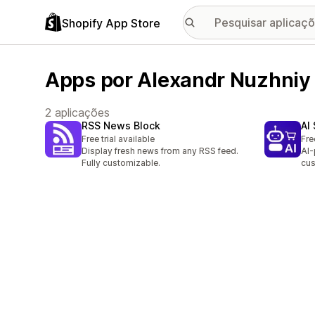
Shopify App Store
Apps por Alexandr Nuzhniy
2 aplicações
RSS News Block
AI
Free trial available
Fre
Display fresh news from any RSS feed.
AI-
Fully customizable.
cus