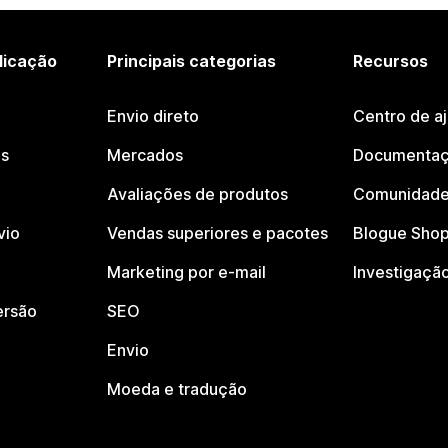
licação
Principais categorias
Recursos
Envio direto
Centro de a
os
Mercados
Documentaç
Avaliações de produtos
Comunidade
vio
Vendas superiores e pacotes
Blogue Shop
Marketing por e-mail
Investigaçã
ersão
SEO
Envio
Moeda e tradução