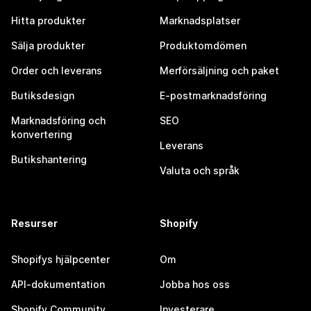
Hitta produkter
Marknadsplatser
Sälja produkter
Produktomdömen
Order och leverans
Merförsäljning och paket
Butiksdesign
E-postmarknadsföring
Marknadsföring och
SEO
konvertering
Leverans
Butikshantering
Valuta och språk
Resurser
Shopify
Shopifys hjälpcenter
Om
API-dokumentation
Jobba hos oss
Shopify Community
Investerare