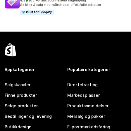
av 5 stjerner
4,9
(85)
•
Gratis abonnement tilgjengelig
Totalt 85 omtaler
Øk klikk & salg med målrettede, effektfulle etiketter
Built for Shopify
Appkategorier
Populære kategorier
Salgskanaler
Direktefrakting
Finne produkter
Markedsplasser
Selge produkter
Produktanmeldelser
Bestillinger og levering
Mersalg og pakker
Butikkdesign
E-postmarkedsføring