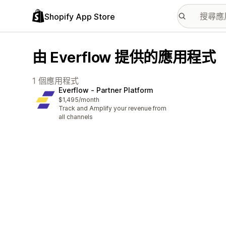
Shopify App Store
由 Everflow 提供的應用程式
1 個應用程式
Everflow ‑ Partner Platform
$1,495/month
Track and Amplify your revenue from
all channels