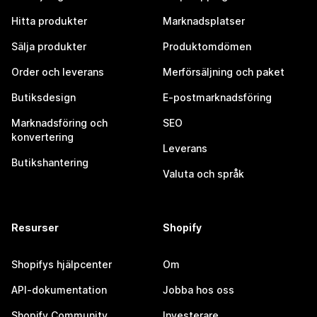
Hitta produkter
Marknadsplatser
Sälja produkter
Produktomdömen
Order och leverans
Merförsäljning och paket
Butiksdesign
E-postmarknadsföring
Marknadsföring och
SEO
konvertering
Leverans
Butikshantering
Valuta och språk
Resurser
Shopify
Shopifys hjälpcenter
Om
API-dokumentation
Jobba hos oss
Shopify Community
Investerare