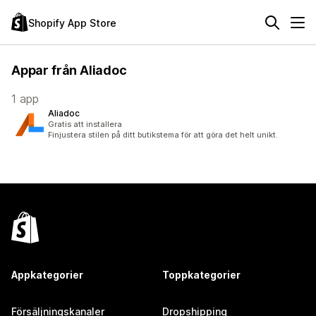
Shopify App Store
Appar från Aliadoc
1 app
Aliadoc
Gratis att installera
Finjustera stilen på ditt butikstema för att göra det helt unikt.
Appkategorier
Toppkategorier
Försäljningskanaler
Dropshipping