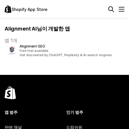
Shopify App Store
Alignment AI님이 개발한 앱
앱 1개
Alignment GEO
Free trial available
Get discovered by ChatGPT, Perplexity & AI search engines
앱 범주
인기 범주
판매 채널
드랍쉬핑