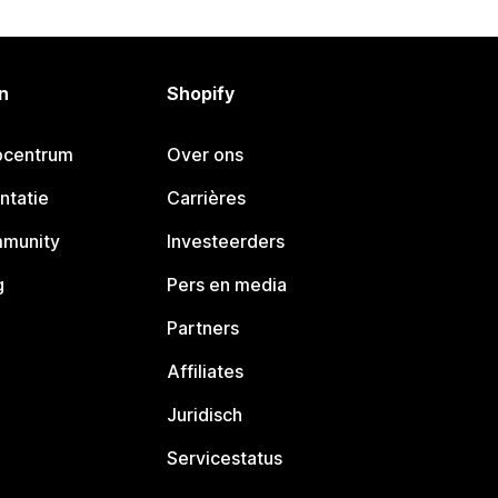
n
Shopify
pcentrum
Over ons
ntatie
Carrières
mmunity
Investeerders
g
Pers en media
Partners
Affiliates
Juridisch
Servicestatus