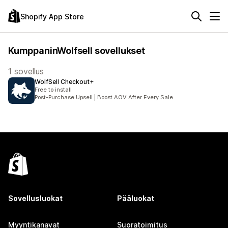
Shopify App Store
KumppaninWolfsell sovellukset
1 sovellus
WolfSell Checkout+
Free to install
Post-Purchase Upsell | Boost AOV After Every Sale
Sovellusluokat
Pääluokat
Myyntikanavat
Suoratoimitus