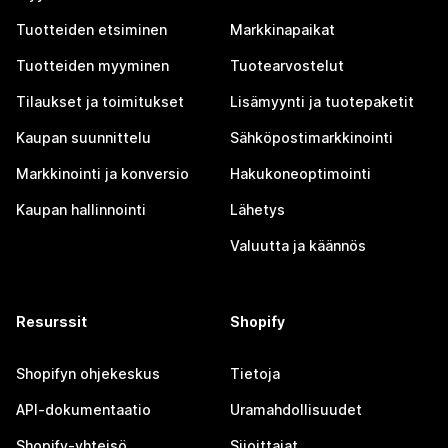
Tuotteiden etsiminen
Markkinapaikat
Tuotteiden myyminen
Tuotearvostelut
Tilaukset ja toimitukset
Lisämyynti ja tuotepaketit
Kaupan suunnittelu
Sähköpostimarkkinointi
Markkinointi ja konversio
Hakukoneoptimointi
Kaupan hallinnointi
Lähetys
Valuutta ja käännös
Resurssit
Shopify
Shopifyn ohjekeskus
Tietoja
API-dokumentaatio
Uramahdollisuudet
Shopify-yhteisö
Sijoittajat