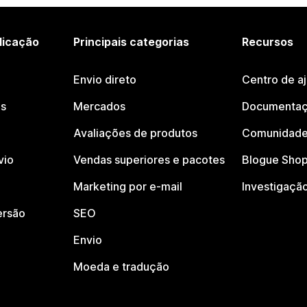
licação
Principais categorias
Recursos
Envio direto
Centro de a
os
Mercados
Documentaç
Avaliações de produtos
Comunidade
vio
Vendas superiores e pacotes
Blogue Shop
Marketing por e-mail
Investigaçã
ersão
SEO
Envio
Moeda e tradução