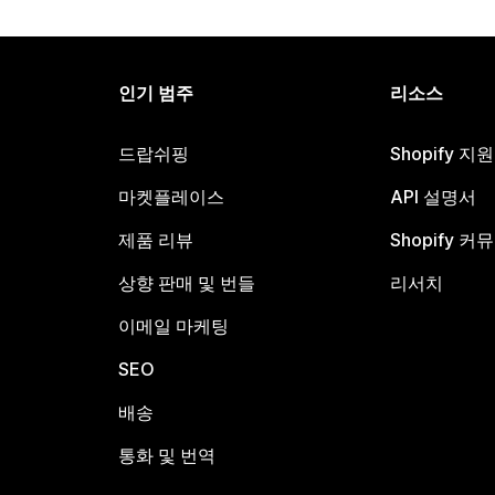
인기 범주
리소스
드랍쉬핑
Shopify 지
마켓플레이스
API 설명서
제품 리뷰
Shopify 커
상향 판매 및 번들
리서치
이메일 마케팅
SEO
배송
통화 및 번역