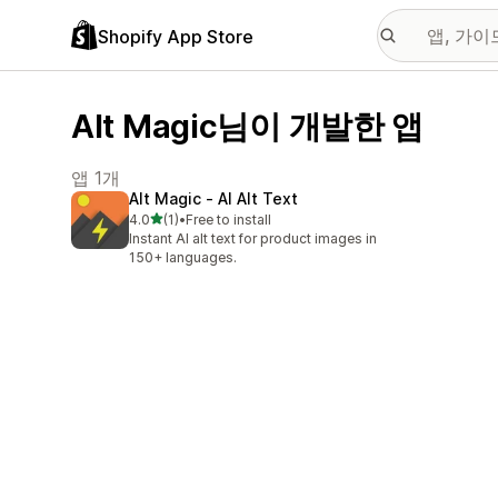
Shopify App Store
Alt Magic님이 개발한 앱
앱 1개
Alt Magic ‑ AI Alt Text
별 5개 중
4.0
(1)
•
Free to install
총 리뷰 1개
Instant AI alt text for product images in
150+ languages.