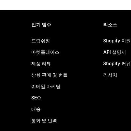
인기 범주
리소스
드랍쉬핑
Shopify 지
마켓플레이스
API 설명서
제품 리뷰
Shopify 커
상향 판매 및 번들
리서치
이메일 마케팅
SEO
배송
통화 및 번역