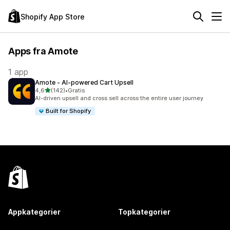
Shopify App Store
Apps fra Amote
1 app
Amote ‑ AI‑powered Cart Upsell
ud af 5 stjerner
4,6
(142)
•
Gratis
142 anmeldelser i alt
AI-driven upsell and cross sell across the entire user journey
Built for Shopify
Appkategorier
Topkategorier