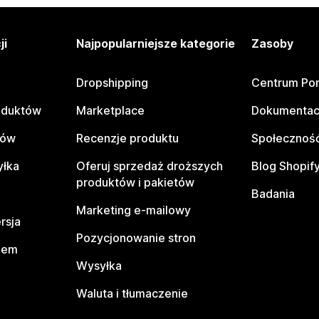
ji
Najpopularniejsze kategorie
Zasoby
Dropshipping
Centrum Po
oduktów
Marketplace
Dokumentac
tów
Recenzje produktu
Społeczność
yłka
Oferuj sprzedaż droższych
Blog Shopif
produktów i pakietów
Badania
Marketing e-mailowy
rsja
Pozycjonowanie stron
pem
Wysyłka
Waluta i tłumaczenie