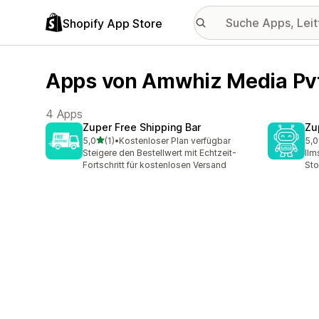
Shopify App Store
Apps von Amwhiz Media Pvt
4 Apps
Zuper Free Shipping Bar
Zu
von 5 Sternen
5,0
(1)
•
Kostenloser Plan verfügbar
5,0
1 Rezensionen insgesamt
1 R
Steigere den Bestellwert mit Echtzeit-
llm
Fortschritt für kostenlosen Versand
Sto