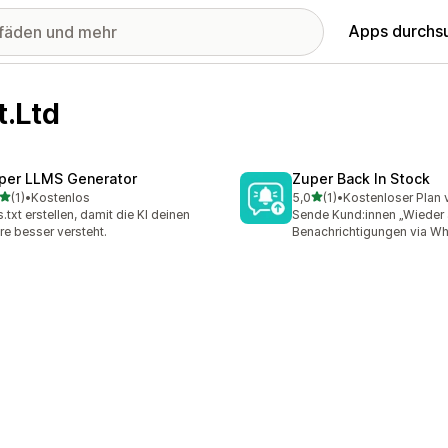
Apps durchs
.Ltd
per LLMS Generator
Zuper Back In Stock
von 5 Sternen
von 5 Sternen
(1)
•
Kostenlos
5,0
(1)
•
Kostenloser Plan 
ezensionen insgesamt
1 Rezensionen insgesamt
s.txt erstellen, damit die KI deinen
Sende Kund:innen „Wieder 
re besser versteht.
Benachrichtigungen via W