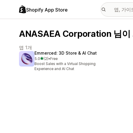
Shopify App Store
ANASAEA Corporation 님
앱 1개
Emmerced: 3D Store & AI Chat
별 5개 중
5.0
(2)
•
Free
총 리뷰 2개
Boost Sales with a Virtual Shopping
Experience and AI Chat