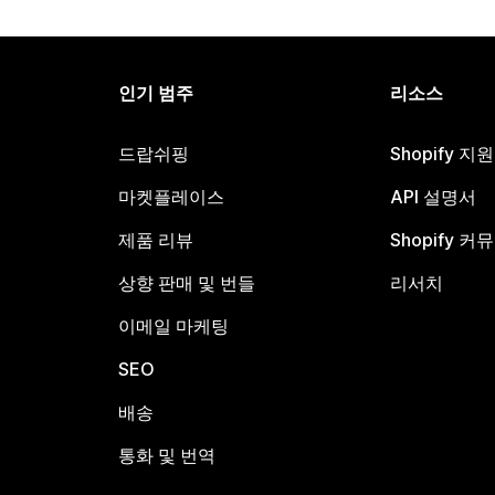
인기 범주
리소스
드랍쉬핑
Shopify 지
마켓플레이스
API 설명서
제품 리뷰
Shopify 커
상향 판매 및 번들
리서치
이메일 마케팅
SEO
배송
통화 및 번역