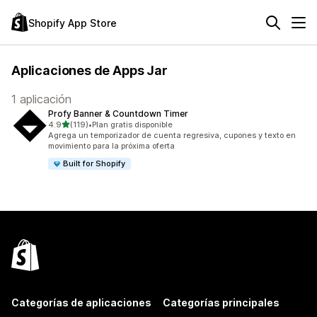
Shopify App Store
Aplicaciones de Apps Jar
1 aplicación
Profy Banner & Countdown Timer
de 5 estrellas
4.9
(119)
•
Plan gratis disponible
119 reseñas en total
Agrega un temporizador de cuenta regresiva, cupones y texto en
movimiento para la próxima oferta
Built for Shopify
Categorías de aplicaciones
Categorías principales